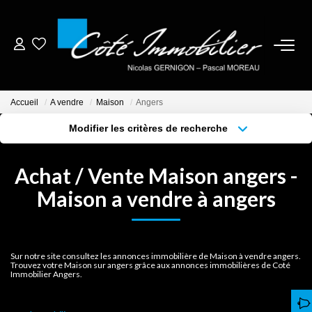
ESTIMER
Accueil
A vendre
Maison
Angers
ACHETER
Modifier les critères de recherche
Localisation
Type de bien
Localisation
Sélectionnez...
BIENS VENDUS
Achat / Vente Maison angers -
Surface min
Budget max
Maison a vendre à angers
NOTRE AGENCE
Plus de critères
Créer une alerte
CONTACT
Sur notre site consultez les annonces immobilière de Maison à vendre angers.
Trouvez votre Maison sur angers grâce aux annonces immobilières de Coté
Immobilier Angers.
CRÉER UNE ALERTE