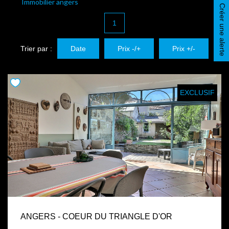
Immobilier angers
Créer une alerte
1
Trier par :
Date
Prix -/+
Prix +/-
EXCLUSIF
ANGERS - COEUR DU TRIANGLE D'OR