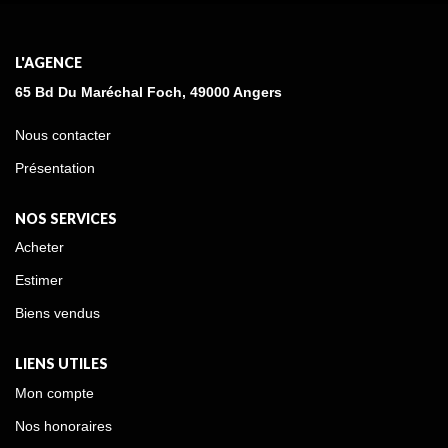
Côté pratique, la parcelle offre la possibilité de stationner
jusqu'à deux voitures. N'attendez plus pour visiter cette
belle opportunité, alliant qualité de vie, accessibilité et
L'AGENCE
commodités !
65 Bd Du Maréchal Foch, 49000 Angers
Nous contacter
Présentation
NOS SERVICES
Acheter
Estimer
Biens vendus
LIENS UTILES
Mon compte
Nos honoraires