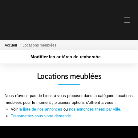
ESTIMER
Accueil
Locations meublées
ACHETER
Modifier les critères de recherche
Localisation
Type de bien
BIENS VENDUS
Surface min
Budget max
Locations meublées
Plus de critères
Créer une alerte
NOTRE AGENCE
Nous n'avons pas de biens à vous proposer dans la catégorie Locations
meublées pour le moment , plusieurs options s'offrent à vous :
CONTACT
Voir
la liste de nos annonces
ou
nos annonces triées par ville.
Transmettez-nous votre demande
CRÉER UNE ALERTE