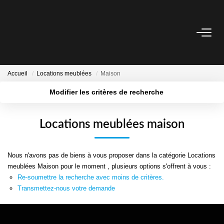
ESTIMER
Accueil
Locations meublées
Maison
ACHETER
Modifier les critères de recherche
Localisation
Type de bien
BIENS VENDUS
Surface min
Budget max
Locations meublées maison
Plus de critères
Créer une alerte
NOTRE AGENCE
Nous n'avons pas de biens à vous proposer dans la catégorie Locations
meublées Maison pour le moment , plusieurs options s'offrent à vous :
CONTACT
Re-soumettre la recherche avec moins de critères.
Transmettez-nous votre demande
CRÉER UNE ALERTE