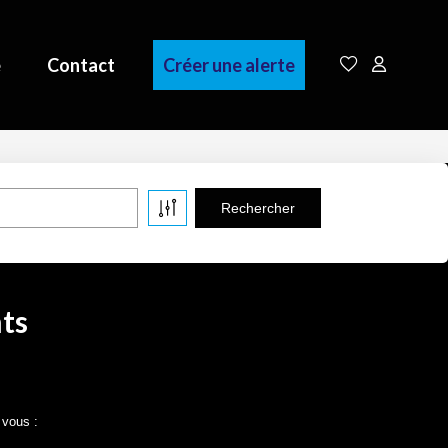
e
Contact
Créer une alerte
ts
 vous :