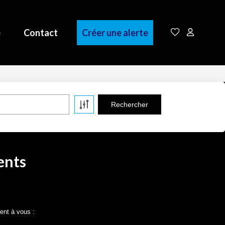
e
Contact
Créer une alerte
ents
ent à vous :