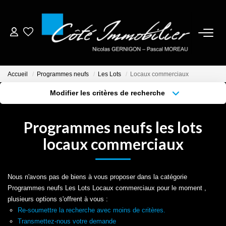
ESTIMER
Accueil
Programmes neufs
Les Lots
Locaux commerciaux
ACHETER
Modifier les critères de recherche
Localisation
Type de bien
Localisation
Sélectionnez...
BIENS VENDUS
Programmes neufs les lots
Surface min
Budget max
locaux commerciaux
NOTRE AGENCE
Plus de critères
Créer une alerte
CONTACT
Nous n'avons pas de biens à vous proposer dans la catégorie
Programmes neufs Les Lots Locaux commerciaux pour le moment ,
plusieurs options s'offrent à vous :
CRÉER UNE ALERTE
Re-soumettre la recherche avec moins de critères.
Transmettez-nous votre demande