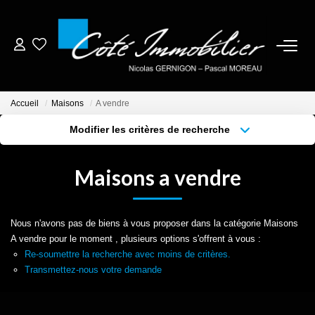
ESTIMER
Accueil
Maisons
A vendre
ACHETER
Modifier les critères de recherche
Localisation
Type de bien
Localisation
Sélectionnez...
BIENS VENDUS
Maisons a vendre
Surface min
Budget max
NOTRE AGENCE
Plus de critères
Créer une alerte
Nous n'avons pas de biens à vous proposer dans la catégorie Maisons
CONTACT
A vendre pour le moment , plusieurs options s'offrent à vous :
Re-soumettre la recherche avec moins de critères.
Transmettez-nous votre demande
CRÉER UNE ALERTE