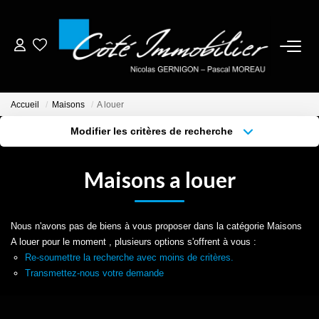
ESTIMER
Accueil
Maisons
A louer
ACHETER
Modifier les critères de recherche
Localisation
Type de bien
Localisation
Sélectionnez...
BIENS VENDUS
Maisons a louer
Surface min
Budget max
NOTRE AGENCE
Plus de critères
Créer une alerte
Nous n'avons pas de biens à vous proposer dans la catégorie Maisons
CONTACT
A louer pour le moment , plusieurs options s'offrent à vous :
Re-soumettre la recherche avec moins de critères.
Transmettez-nous votre demande
CRÉER UNE ALERTE