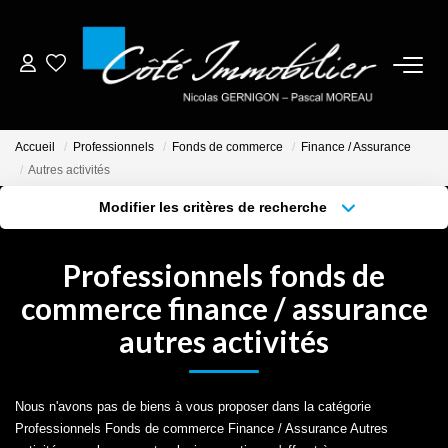
ESTIMER
Accueil
Professionnels
Fonds de commerce
Finance / Assurance
ACHETER
Autres activités
Modifier les critères de recherche
BIENS VENDUS
Localisation
Type de bien
Localisation
Sélectionnez...
Professionnels fonds de
NOTRE AGENCE
Surface min
Budget max
commerce finance / assurance
autres activités
Plus de critères
Créer une alerte
CONTACT
CRÉER UNE ALERTE
Nous n'avons pas de biens à vous proposer dans la catégorie
Professionnels Fonds de commerce Finance / Assurance Autres