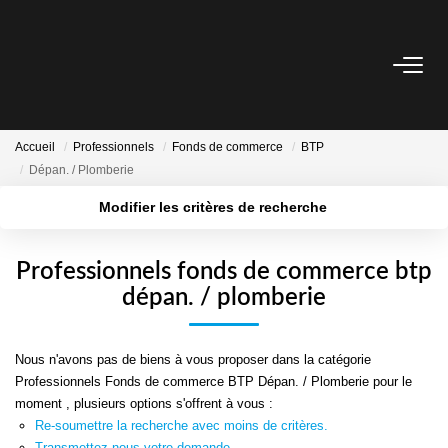
ESTIMER
Accueil
Professionnels
Fonds de commerce
BTP
ACHETER
Dépan. / Plomberie
Modifier les critères de recherche
BIENS VENDUS
Localisation
Type de bien
Surface min
Budget max
Professionnels fonds de commerce btp
NOTRE AGENCE
dépan. / plomberie
Plus de critères
Créer une alerte
CONTACT
Nous n'avons pas de biens à vous proposer dans la catégorie
Professionnels Fonds de commerce BTP Dépan. / Plomberie pour le
CRÉER UNE ALERTE
moment , plusieurs options s'offrent à vous :
Re-soumettre la recherche avec moins de critères.
Transmettez-nous votre demande