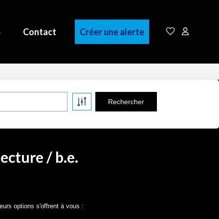
e
Contact
Créer une alerte
cture / b.e.
rs options s'offrent à vous :