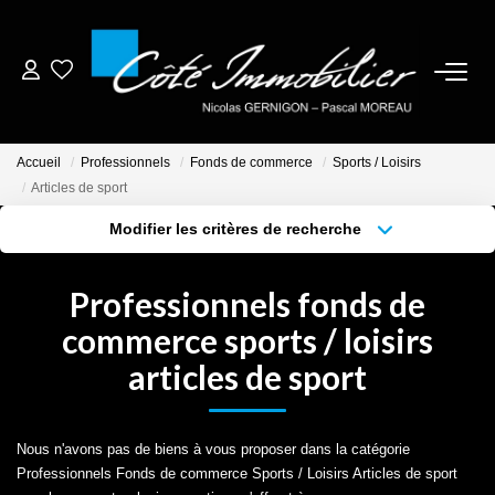
ESTIMER
Accueil
Professionnels
Fonds de commerce
Sports / Loisirs
ACHETER
Articles de sport
Modifier les critères de recherche
BIENS VENDUS
Localisation
Type de bien
Localisation
Sélectionnez...
Professionnels fonds de
NOTRE AGENCE
Surface min
Budget max
commerce sports / loisirs
articles de sport
Plus de critères
Créer une alerte
CONTACT
CRÉER UNE ALERTE
Nous n'avons pas de biens à vous proposer dans la catégorie
Professionnels Fonds de commerce Sports / Loisirs Articles de sport