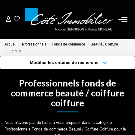
ESTIMER
Accueil
Professionnels
Fonds de commerce
Beauté / Coiffure
ACHETER
Coiffure
Modifier les critères de recherche
BIENS VENDUS
Localisation
Type de bien
Localisation
Sélectionnez...
Professionnels fonds de
NOTRE AGENCE
Surface min
Budget max
commerce beauté / coiffure
coiffure
Plus de critères
Créer une alerte
CONTACT
CRÉER UNE ALERTE
Nous n'avons pas de biens à vous proposer dans la catégorie
Professionnels Fonds de commerce Beauté / Coiffure Coiffure pour le