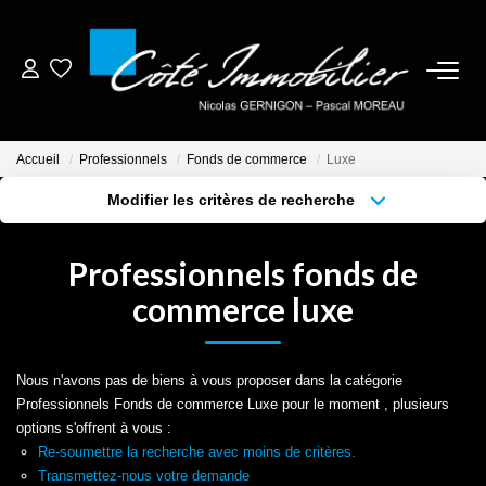
ESTIMER
Accueil
Professionnels
Fonds de commerce
Luxe
ACHETER
Modifier les critères de recherche
Localisation
Type de bien
Localisation
Sélectionnez...
BIENS VENDUS
Professionnels fonds de
Surface min
Budget max
commerce luxe
NOTRE AGENCE
Plus de critères
Créer une alerte
CONTACT
Nous n'avons pas de biens à vous proposer dans la catégorie
Professionnels Fonds de commerce Luxe pour le moment , plusieurs
options s'offrent à vous :
CRÉER UNE ALERTE
Re-soumettre la recherche avec moins de critères.
Transmettez-nous votre demande