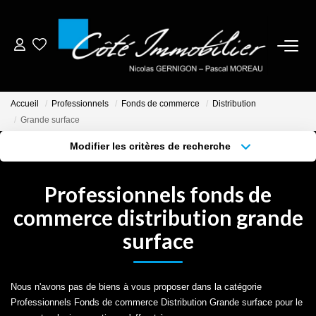
ESTIMER
Accueil
Professionnels
Fonds de commerce
Distribution
ACHETER
Grande surface
Modifier les critères de recherche
BIENS VENDUS
Localisation
Type de bien
Localisation
Sélectionnez...
Professionnels fonds de
NOTRE AGENCE
Surface min
Budget max
commerce distribution grande
surface
Plus de critères
Créer une alerte
CONTACT
CRÉER UNE ALERTE
Nous n'avons pas de biens à vous proposer dans la catégorie
Professionnels Fonds de commerce Distribution Grande surface pour le