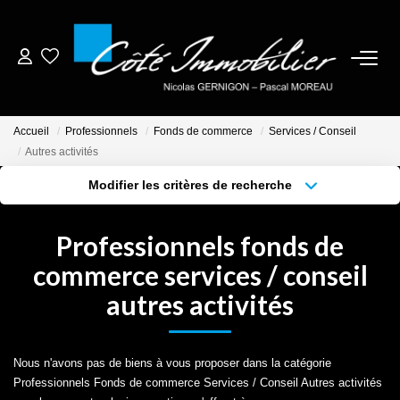
ESTIMER
Accueil
Professionnels
Fonds de commerce
Services / Conseil
ACHETER
Autres activités
Modifier les critères de recherche
BIENS VENDUS
Localisation
Type de bien
Localisation
Sélectionnez...
Professionnels fonds de
NOTRE AGENCE
Surface min
Budget max
commerce services / conseil
autres activités
Plus de critères
Créer une alerte
CONTACT
CRÉER UNE ALERTE
Nous n'avons pas de biens à vous proposer dans la catégorie
Professionnels Fonds de commerce Services / Conseil Autres activités