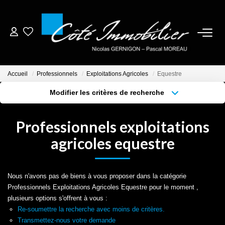
ESTIMER
Accueil
Professionnels
Exploitations Agricoles
Equestre
ACHETER
Modifier les critères de recherche
Localisation
Type de bien
Localisation
Sélectionnez...
BIENS VENDUS
Professionnels exploitations
Surface min
Budget max
agricoles equestre
NOTRE AGENCE
Plus de critères
Créer une alerte
CONTACT
Nous n'avons pas de biens à vous proposer dans la catégorie
Professionnels Exploitations Agricoles Equestre pour le moment ,
plusieurs options s'offrent à vous :
CRÉER UNE ALERTE
Re-soumettre la recherche avec moins de critères.
Transmettez-nous votre demande