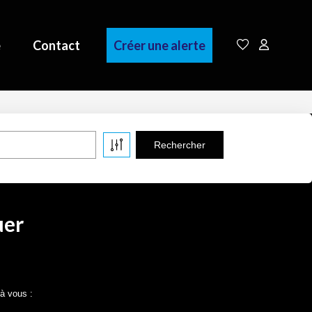
e
Contact
Créer une alerte
uer
 à vous :