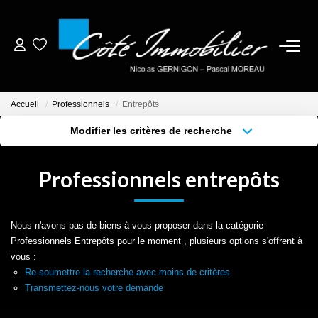
ESTIMER
Accueil
Professionnels
Entrepôts
ACHETER
Modifier les critères de recherche
Localisation
Type de bien
Localisation
Sélectionnez...
BIENS VENDUS
Professionnels entrepôts
Surface min
Budget max
NOTRE AGENCE
Plus de critères
Créer une alerte
Nous n'avons pas de biens à vous proposer dans la catégorie
CONTACT
Professionnels Entrepôts pour le moment , plusieurs options s'offrent à
vous :
Re-soumettre la recherche avec moins de critères.
CRÉER UNE ALERTE
Transmettez-nous votre demande