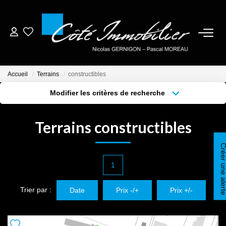
ESTIMER
Accueil
Terrains
constructibles
ACHETER
Modifier les critères de recherche
Localisation
Type de bien
Localisation
Sélectionnez...
BIENS VENDUS
Terrains constructibles
Surface min
Budget max
NOTRE AGENCE
Créer une ale
Plus de critères
Créer une alerte
1
CONTACT
Trier par :
Date
Prix -/+
Prix +/-
CRÉER UNE ALERTE