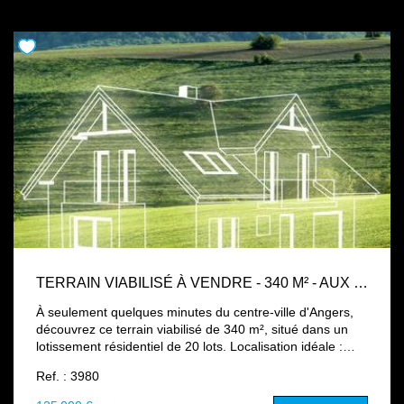
TERRAIN VIABILISÉ À VENDRE - 340 M² - AUX PORTES D'ANGERS (LOT 13)
À seulement quelques minutes du centre-ville d'Angers,
découvrez ce terrain viabilisé de 340 m², situé dans un
lotissement résidentiel de 20 lots. Localisation idéale :
Commerces de proximité accessibles à pied Arrêts de bus
Ref. : 3980
à quelques pas Accès rapide au centre-ville et aux grands
axes Un terrain parfait pour votre projet de maison