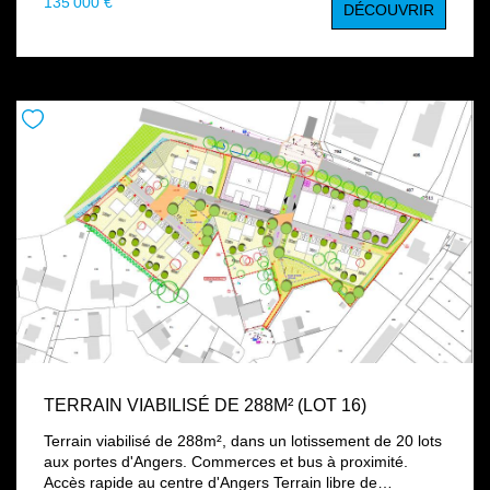
135 000 €
DÉCOUVRIR
individuelle : Superficie équilibrée : assez d'espace pour
bâtir confortablement tout en limitant l'entretien
Environnement calme et familial Libre de constructeur :
vous avez la liberté totale de choisir votre partenaire de
construction Terrain plat - prêt à construireViabilisation
réalisée
TERRAIN VIABILISÉ DE 288M² (LOT 16)
Terrain viabilisé de 288m², dans un lotissement de 20 lots
aux portes d'Angers. Commerces et bus à proximité.
Accès rapide au centre d'Angers Terrain libre de