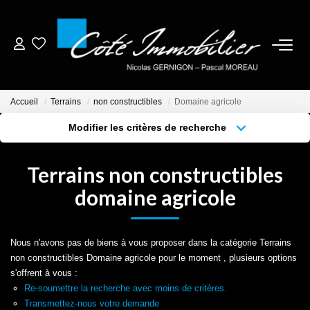
ESTIMER
Accueil
Terrains
non constructibles
Domaine agricole
ACHETER
Modifier les critères de recherche
Localisation
Type de bien
Localisation
Sélectionnez...
BIENS VENDUS
Terrains non constructibles
Surface min
Budget max
domaine agricole
NOTRE AGENCE
Plus de critères
Créer une alerte
CONTACT
Nous n'avons pas de biens à vous proposer dans la catégorie Terrains
non constructibles Domaine agricole pour le moment , plusieurs options
s'offrent à vous :
CRÉER UNE ALERTE
Re-soumettre la recherche avec moins de critères.
Transmettez-nous votre demande