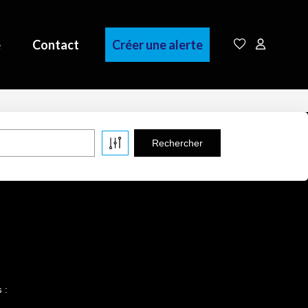
e
Contact
Créer une alerte
e
 :