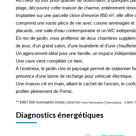
Au coeur du très prisé quartier de Gourmalon, à quelques pas
plage, découvrez cette maison de charme, entièrement réno
Implantée sur une parcelle close d'environ 850 m², elle offre
comprend une vaste pièce de vie avec cuisine aménagée et 
placards, une salle d'eau contemporaine et un WC indépenda
En rez-de-jardin, vous profiterez de deux chambres suppléme
de jeux, d'un grand salon, d'une buanderie et d'une chaufferi
Un agencement idéal pour une famille, un espace indépendant 
Une cave vient compléter ce bien.
À l'extérieur, le jardin clos et paysagé permet de stationner f
présence d'une borne de recharge pour véhicule électrique.
Une maison clé en main, alliant le cachet de l'ancien, le con
profiter pleinement de Pornic.
** €967 000
honoraires inclus
|
|
€930 000
hors honoraires
Honoraires : 3.98% T
Diagnostics énergétiques