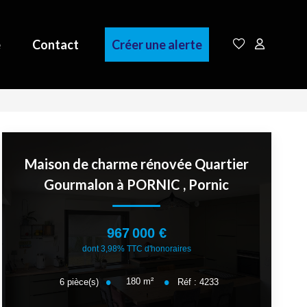
e
Contact
Créer une alerte
Maison de charme rénovée Quartier
Gourmalon à PORNIC
,
Pornic
967 000 €
dont 3,98% TTC d'honoraires
180
m²
6
pièce(s)
Réf :
4233