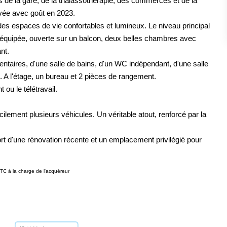
 de la gare, de la thalassothérapie, des commerces et de la
vée avec goût en 2023.
 des espaces de vie confortables et lumineux. Le niveau principal
équipée, ouverte sur un balcon, deux belles chambres avec
nt.
ntaires, d'une salle de bains, d'un WC indépendant, d'une salle
e. A l'étage, un bureau et 2 pièces de rangement.
ou le télétravail.
acilement plusieurs véhicules. Un véritable atout, renforcé par la
fort d'une rénovation récente et un emplacement privilégié pour
TC à la charge de l'acquéreur