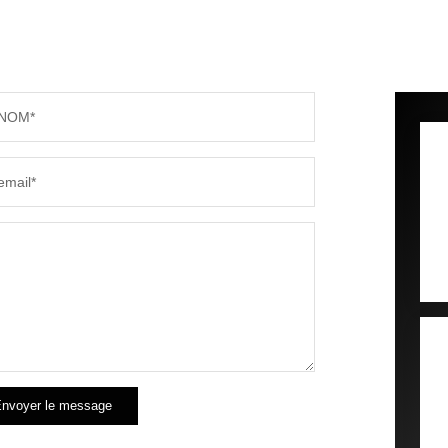
NOM*
email*
nvoyer le message