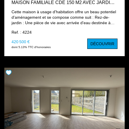
MAISON FAMILIALE CDE 150 M2 AVEC JARDIN - BEAU POTENTIEL D'AMÉNAGEMENT
Cette maison à usage d'habitation offre un beau potentiel
d'aménagement et se compose comme suit : Rez-de-
jardin : Une pièce de vie avec arrivée d'eau destinée à
accueillir une future cuisine ; une buanderie ; un vestiaire
Ref. : 4224
et un WC indépendant. Rez-de-chaussée : Une entrée,
Trois chambres, une future salle de bains, un WC
420 500 €
DÉCOUVRIR
indépendant et une cour. Combles aménagés : un palier,
dont 5.13% TTC d'honoraires
deux chambres et une salle de douche avec WC Un jardin