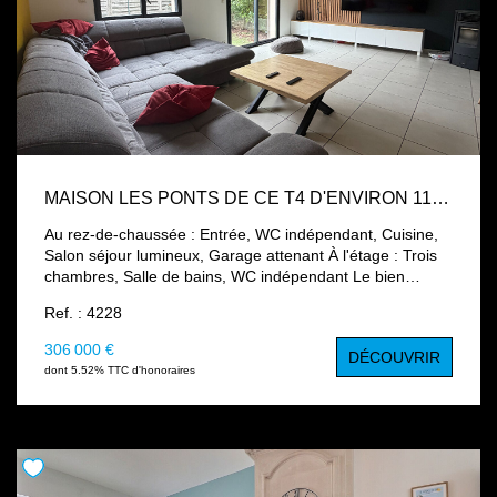
MAISON LES PONTS DE CE T4 D'ENVIRON 115,57 M² AVEC GARAGE ET STATIONNEMENT
Au rez-de-chaussée : Entrée, WC indépendant, Cuisine,
Salon séjour lumineux, Garage attenant À l'étage : Trois
chambres, Salle de bains, WC indépendant Le bien
bénéficie également d'un emplacement de parking
Ref. : 4228
privatif. Ce duplex séduit par ses beaux volumes, sa
distribution pratique et ses prestations fonctionnelles. Il
306 000 €
DÉCOUVRIR
constitue une belle opportunité pour une résidence
dont 5.52% TTC d'honoraires
principale ou un investissement locatif. Pour tout
renseignement complémentaire ou pour organiser une
visite, n'hésitez pas à nous contacter.