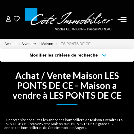
ESTIMER
Accueil
A vendre
Maison
LES PONTS DE CE
ACHETER
Modifier les critères de recherche
Localisation
Type de bien
Localisation
Sélectionnez...
BIENS VENDUS
Achat / Vente Maison LES
Surface min
Budget max
PONTS DE CE - Maison a
NOTRE AGENCE
vendre à LES PONTS DE CE
Plus de critères
Créer une alerte
CONTACT
CRÉER UNE ALERTE
Sur notre site consultez les annonces immobilière de Maison à vendre LES
PONTS DE CE. Trouvez votre Maison sur LES PONTS DE CE grâce aux
annonces immobilières de Coté Immobilier Angers.