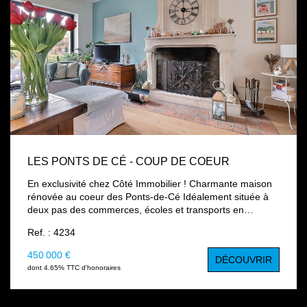
LES PONTS DE CÉ - COUP DE COEUR
En exclusivité chez Côté Immobilier ! Charmante maison
rénovée au coeur des Ponts-de-Cé Idéalement située à
deux pas des commerces, écoles et transports en
commun, et à seulement quelques minutes d'Angers,
Ref. : 4234
cette maison de caractère saura vous séduire par son
cachet et ses beaux volumes. -Dès l'entrée, vous
450 000 €
DÉCOUVRIR
découvrirez au rez-de-chaussée une grande pièce de vie
dont 4.65% TTC d'honoraires
lumineuse, sublimée par une magnifique cheminée en
tuffeau, véritable coeur de la maison. Une cuisine
aménagée et équipée, indépendante, ainsi qu'un WC