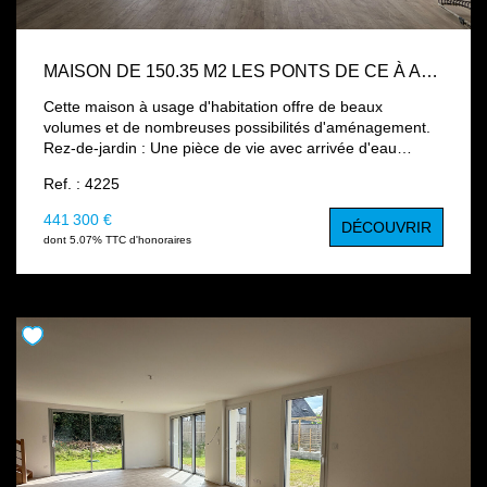
MAISON DE 150.35 M2 LES PONTS DE CE À AMÉNAGER AVEC JARDIN CLOS
Cette maison à usage d'habitation offre de beaux
volumes et de nombreuses possibilités d'aménagement.
Rez-de-jardin : Une pièce de vie avec arrivée d'eau
destinée à accueillir une future cuisine ; Une buanderie,
Ref. : 4225
un vestiaire et un WC indépendant. Rez-de-chaussée :
Une entrée ; Trois chambres ; une pièce prévue pour
441 300 €
DÉCOUVRIR
l'emplacement de la future salle de bains; Un WC
dont 5.07% TTC d'honoraires
indépendant; Une cour. Combles aménagés : un palier,
deux chambres et une salle d'eau avec WC Jardin clos