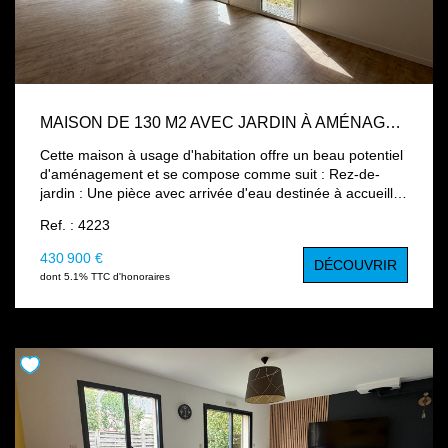
MAISON DE 130 M2 AVEC JARDIN À AMÉNAGER SELON VOS ENVIES
Cette maison à usage d'habitation offre un beau potentiel
d'aménagement et se compose comme suit : Rez-de-
jardin : Une pièce avec arrivée d'eau destinée à accueillir
une future cuisine ; Une buanderie, un vestiaire et un WC
Ref. : 4223
indépendant. Rez-de-chaussée : Une entrée, deux
chambres deux pièces prévues pour l'aménagement de
430 900 €
DÉCOUVRIR
futures salles d'eau et de bains, un WC indépendant et
dont 5.1% TTC d'honoraires
une cour. Combles aménagés : Un palier ; Deux
chambres ; Un WC. À l'extérieur, vous profiterez d'un
jardin