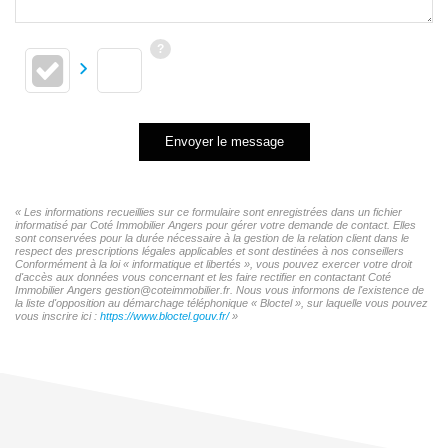
Envoyer le message
« Les informations recueillies sur ce formulaire sont enregistrées dans un fichier
informatisé par Coté Immobilier Angers pour gérer votre demande de contact. Elles
sont conservées pour la durée nécessaire à la gestion de la relation client dans le
respect des prescriptions légales applicables et sont destinées à nos conseillers
Conformément à la loi « informatique et libertés », vous pouvez exercer votre droit
d'accès aux données vous concernant et les faire rectifier en contactant Coté
Immobilier Angers gestion@coteimmobilier.fr. Nous vous informons de l'existence de
la liste d'opposition au démarchage téléphonique « Bloctel », sur laquelle vous pouvez
vous inscrire ici :
https://www.bloctel.gouv.fr/
»