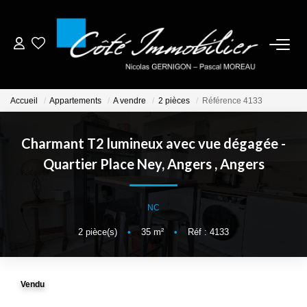
ESTIMER
Accueil
Appartements
A vendre
2 pièces
Référence 4133
ACHETER
Charmant T2 lumineux avec vue dégagée -
BIENS VENDUS
Quartier Place Ney, Angers
,
Angers
NOTRE AGENCE
NC
CONTACT
2
pièce(s)
•
35
m²
•
Réf : 4133
CRÉER UNE ALERTE
Vendu