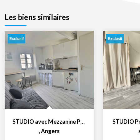
Les biens similaires
Exclusif
Exclusif
STUDIO avec Mezzanine Proche Gare - Uco
STUDIO Pr
,
Angers