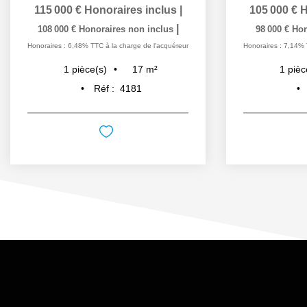
115 000 €
Honoraires inclus
|
105 000 €
H
|
108 000 €
Honoraires non inclus
98 000 €
Hon
Honoraires : 6,48% TTC à la charge de l'acquéreur
Honoraires : 7,14% 
17
m²
1
pièce(s)
1
pièc
Réf :
4181