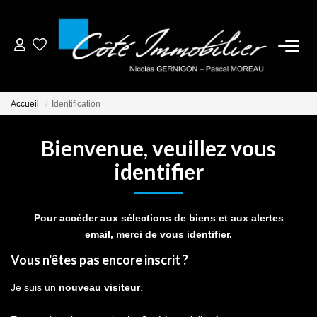
ESTIMER
Accueil
Identification
ACHETER
Bienvenue, veuillez vous
BIENS VENDUS
identifier
NOTRE AGENCE
Pour accéder aux sélections de biens et aux alertes
email, merci de vous identifier.
CONTACT
Vous n'êtes pas encore inscrit ?
CRÉER UNE ALERTE
Je suis un
nouveau visiteur
.