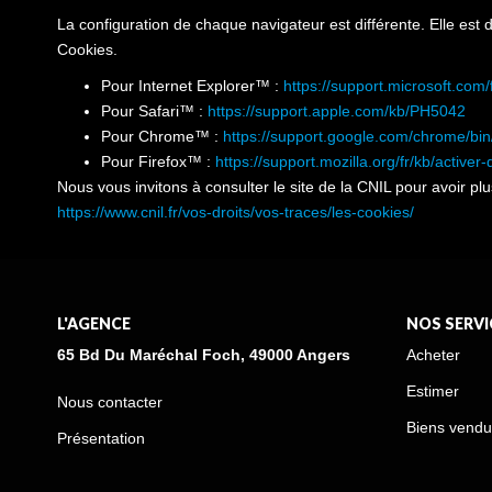
La configuration de chaque navigateur est différente. Elle est
Cookies.
Pour Internet Explorer™ :
https://support.microsoft.co
Pour Safari™ :
https://support.apple.com/kb/PH5042
Pour Chrome™ :
https://support.google.com/chrome/b
Pour Firefox™ :
https://support.mozilla.org/fr/kb/activer
Nous vous invitons à consulter le site de la CNIL pour avoir p
https://www.cnil.fr/vos-droits/vos-traces/les-cookies/
L'AGENCE
NOS SERVI
65 Bd Du Maréchal Foch, 49000 Angers
Acheter
Estimer
Nous contacter
Biens vendu
Présentation