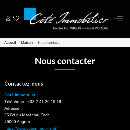
ESTIMER
Accueil
Maison
Nous contacter
ACHETER
Nous contacter
BIENS VENDUS
NOTRE AGENCE
Contactez-nous
Coté Immobilier
CONTACT
Téléphone :
+33 2 41 20 19 19
Adresse :
65 Bd du Maréchal Foch
CRÉER UNE ALERTE
49000
Angers
https://www.coteimmobilier.fr/